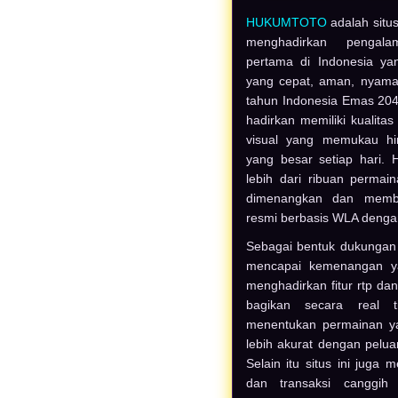
HUKUMTOTO
adalah situs
menghadirkan pengala
pertama di Indonesia ya
yang cepat, aman, nyaman
tahun Indonesia Emas 204
hadirkan memiliki kualitas
visual yang memukau h
yang besar setiap hari
lebih dari ribuan permai
dimenangkan dan membe
resmi berbasis WLA denga
Sebagai bentuk dukungan
mencapai kemenangan 
menghadirkan fitur rtp dan
bagikan secara real 
menentukan permainan ya
lebih akurat dengan pelu
Selain itu situs ini juga 
dan transaksi canggih